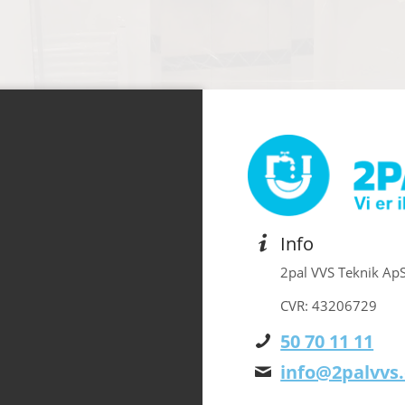
Info
2pal VVS Teknik Ap
CVR: 43206729
50 70 11 11
info@2palvvs