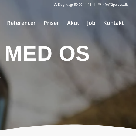
Døgnvagt 50 70 11 11
info@2palvvs.dk
Referencer
Priser
Akut
Job
Kontakt
 MED OS
r