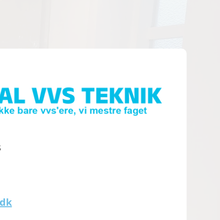
S
.dk