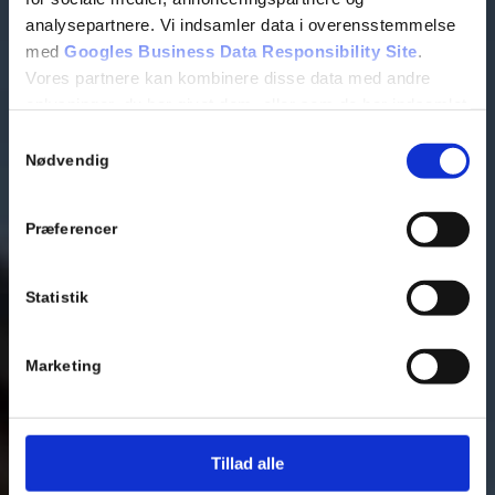
analysepartnere. Vi indsamler data i overensstemmelse
med
Googles Business Data Responsibility Site
.
Vores partnere kan kombinere disse data med andre
oplysninger, du har givet dem, eller som de har indsamlet
fra din brug af deres tjenester.
Samtykkevalg
Nødvendig
Se Cookie & Privatlivspolitik
her
Præferencer
Statistik
Marketing
Tillad alle