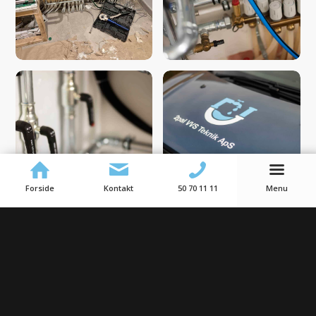
Forside
Kontakt
50 70 11 11
Menu
EFFEKTIV VVS-SERVICE
LEVERET TIL TIDEN
Når uheldet rammer, ønsker vi at hjælpe dig hurtigst
muligt. Vores døgnvagt betyder, at du kan få VVS-service