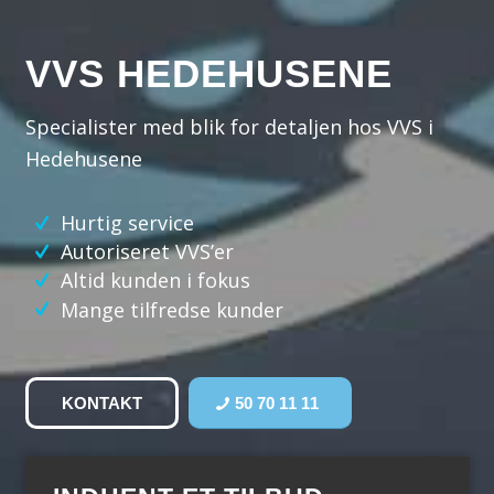
VVS HEDEHUSENE
Specialister med blik for detaljen hos VVS i
Hedehusene
Hurtig service
Autoriseret VVS’er
Altid kunden i fokus
Mange tilfredse kunder
KONTAKT
50 70 11 11